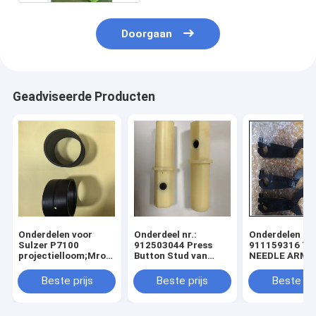
Doorgaan
Geadviseerde Producten
Onderdelen voor
Onderdeel nr.:
Onderdelen nr.
Sulzer P7100
912503044 Press
911159316 T
projectielloom;Mro-
Button Stud van
NEEDLE ARM 
benodigdheden voor
Sulzer Projectile
911159319
weeffabriek;Deelnummers
Loom; MRO Supplies
SELVEAGE ROD
Beste prijs
Beste prijs
Beste pri
911 406 913, 911 306
voor weeffabriek
Sulzer Loom S
861
Parts; Weavin
Lomm Spare P