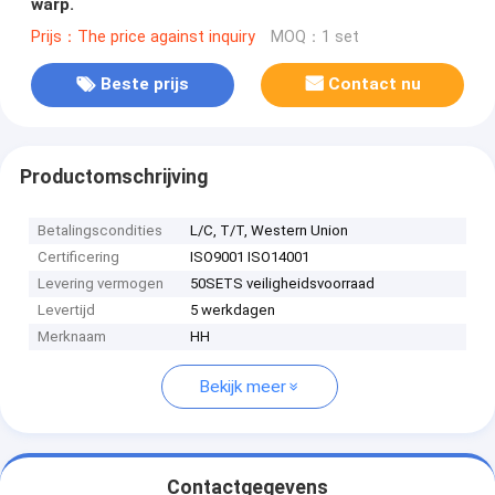
warp.
Prijs：The price against inquiry
MOQ：1 set
Beste prijs
Contact nu
Productomschrijving
Betalingscondities
L/C, T/T, Western Union
Certificering
ISO9001 ISO14001
Levering vermogen
50SETS veiligheidsvoorraad
Levertijd
5 werkdagen
Merknaam
HH
Bekijk meer
Contactgegevens