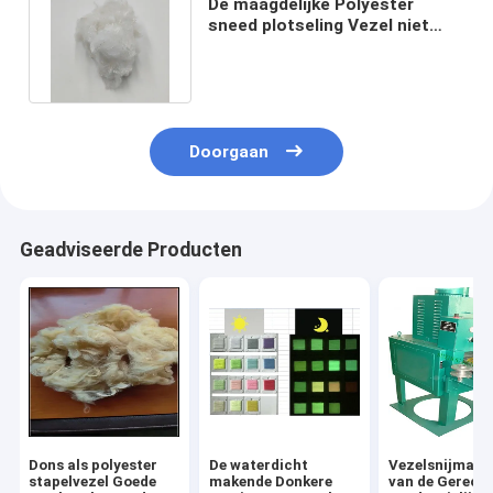
De maagdelijke Polyester
sneed plotseling Vezel niet
Siliconized 8Dx38mm voor
Garen
Doorgaan
Geadviseerde Producten
Dons als polyester
De waterdicht
Vezelsnijmach
stapelvezel Goede
makende Donkere
van de Gerecy