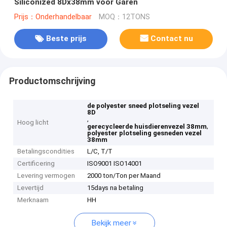
Siliconized 8Dx38mm voor Garen
Prijs：Onderhandelbaar
MOQ：12TONS
Beste prijs
Contact nu
Productomschrijving
de polyester sneed plotseling vezel
8D
,
Hoog licht
,
gerecycleerde huisdierenvezel 38mm
polyester plotseling gesneden vezel
38mm
Betalingscondities
L/C, T/T
Certificering
ISO9001 ISO14001
Levering vermogen
2000 ton/Ton per Maand
Levertijd
15days na betaling
Merknaam
HH
Bekijk meer