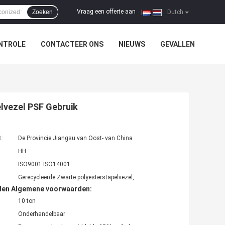
Vraag een offerte aan
Zoeken
|
Dutch
NTROLE
CONTACTEER ONS
NIEUWS
GEVALLEN
lvezel PSF Gebruik
t:
De Provincie Jiangsu van Oost- van China
HH
ISO9001 ISO14001
Gerecycleerde Zwarte polyesterstapelvezel,
den Algemene voorwaarden:
10 ton
Onderhandelbaar