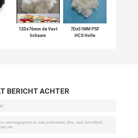
12Dx76mm de Vast
7Dx51MM PSF
lichaam
HCS Holle
e
Gerecycleerde
Vervoegde
Goede Veerkracht
Polyestervezel
van de
het Vullen
e
Polyesterstapelvezel
Beddegoed
met Silicium
T BERICHT ACHTER