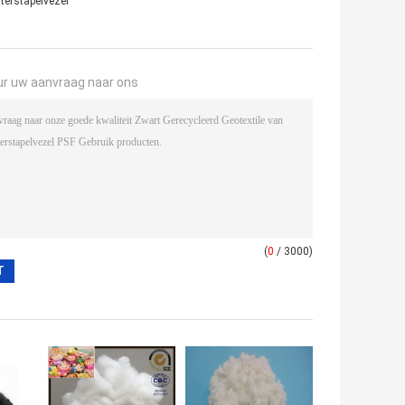
terstapelvezel
ur uw aanvraag naar ons
(
0
/ 3000)