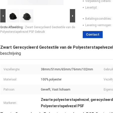
Verpakking Details:
Levertijd:
Betalingscondities:
Levering vermogen:
Grote Afbeelding :
Zwart Gerecycleerd Geotextile van de
Polyesterstapelvezel PSF Gebruik
Contact
Zwart Gerecycleerd Geotextile van de Polyesterstapelveze
beschrijving
Vezellengte:
38mm/51mm/65mm/76mm/102mm
Gebrui
Materiaal:
100% polyester
Vezelty
Patroon:
Geverft, Vast lichaam
Eigens
Zwarte polyesterstapelvezel
gerecycleerd
,
Markeren:
Polyesterstapelvezel PSF