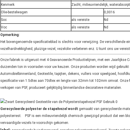
Kenmerk
Zacht, milieuvriendelijk, waterabsorpt
Olie-bestelwagen
0,0016
Soc
als vereiste
Nd
Voc
als vereiste
Nd
Opmerking:
Het bovengenoemde specificatieblad is slechts voor verwijzing. De verschillende ei
vezelhardnekkigheid, pluizige vezel, vezelolie verbeteren enz. U kunt ons uw verei
Onze fabriek is uitgerust met 4 Geavanceerde Productielijnen, met een Jaarlijkse
duizenden ton in voorraden voor uw keuzen. Onze producten worden wijd gebruikt i
Automobielbinnenland, Geotextile, tapijten, dekens, vullers voor speelgoed, hoo
specificatie van 1.5dtex aan 70dtex en lengte van 32mm tot 102mm omvat. Onze fa
verkopen van PSF, produceert gelijktijdig binnenlandse decoratieve materialen.
Gerecycleerde polyester de stapelvezel wordt
gemaakt van gerecycleerde materi
polyesterrest. PSF is een milieuvriendelijk chemisch gewijzigd product dat een blok
vervaardigde vezels te voorschijn gekomen.
,
,