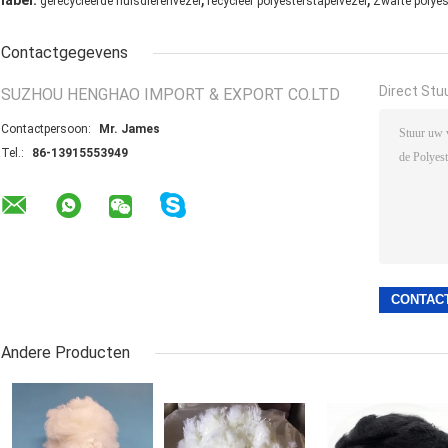
label:
gerecycleerde huisdierenvezel
recycleer polyesterstapelvezel
Zwarte polyes
Contactgegevens
Direct Stu
SUZHOU HENGHAO IMPORT & EXPORT CO.LTD
Contactpersoon:
Mr. James
Tel.:
86-13915553949
Andere Producten