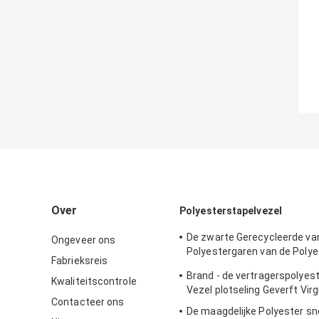
Over
Polyesterstapelvezel
De zwarte Gerecycleerde va
Ongeveer ons
Polyestergaren van de Polye
Fabrieksreis
Grondstof 1.5D aan 20D
Brand - de vertragerspolyes
Kwaliteitscontrole
Vezel plotseling Geverft Virg
Contacteer ons
De maagdelijke Polyester s