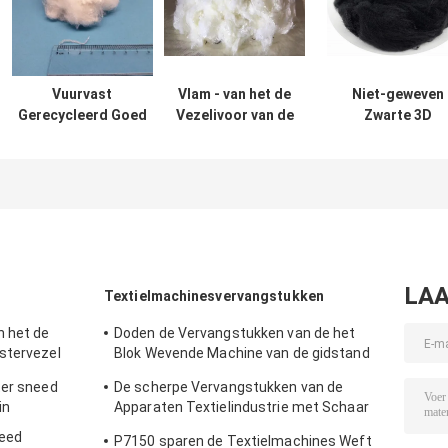
Vuurvast
Vlam - van het de
Niet-geweven
Gerecycleerd Goed
Vezelivoor van de
Zwarte 3D
de Verlengingstarief
vertragers de 22D
Geregenereerd
van de
Gerecycleerde
Polyestervezel
Polyesterstapelvezel
Polyester
51mm Goede
plotseling
Verlenging Rat
Gesneden Witte
Low Defects
Kleur
LAA
Textielmachinesvervangstukken
n het de
Doden de Vervangstukken van de het
stervezel
Blok Wevende Machine van de gidstand
Delen van het Eenheids Projectile
ter sneed
De scherpe Vervangstukken van de
Weefgetouw
in
Apparaten Textielindustrie met Schaar
Gedreven Rand
need
P7150 sparen de Textielmachines Weft