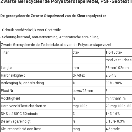
Zwarte Gerecycleerde Polyesterstapelvezel, PSF-Geotextil
De gerecycleerde Zwarte Stapelvezel van de Kleurenpolyester
- Gebruik hoofdzakelijk voor Geotextile
- Schuring-bestand, anti-Vervorming, Antistatische anti-Pilling,
Zwarte Gerecycleerde de Techniekdetails van de Polyesterstapelvezel:
Titer
dtex
1.0-15dtex
rond vast lichaa
Lengte
mm
38mm102mm
Hardnekkigheid
cN/dtex
2.5-4.5
Verlenging bij onderbreking
%
30% - 90%
Plooi Nr.
bows/25mm
8
Vochtigheid
%
min than1 %
Hard vezel/Plastiek/tekorten
mg/100g
20 mg/100g- 8
DHS at180°C-30minute
%
14%-16%
De avivage/eindigt
%
0,15%- 0.3%
Kleurensnelheid aan licht
rang
4-5grade