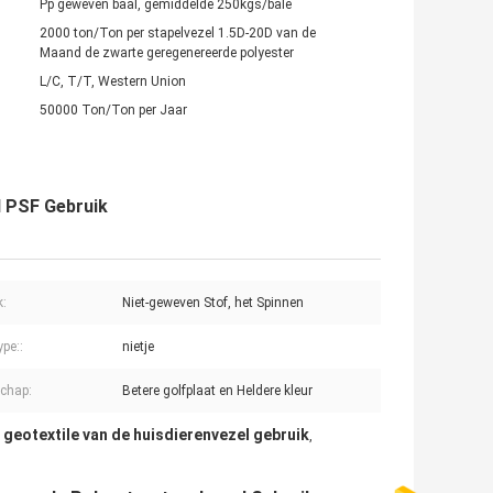
Pp geweven baal, gemiddelde 250kgs/bale
2000 ton/Ton per stapelvezel 1.5D-20D van de
Maand de zwarte geregenereerde polyester
L/C, T/T, Western Union
50000 Ton/Ton per Jaar
l PSF Gebruik
k:
Niet-geweven Stof, het Spinnen
pe::
nietje
chap:
Betere golfplaat en Heldere kleur
 geotextile van de huisdierenvezel gebruik
,