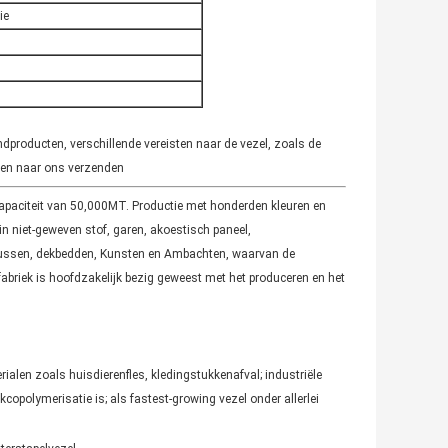
ie
ndproducten, verschillende vereisten naar de vezel, zoals de
sten naar ons verzenden
 Capaciteit van 50,000MT. Productie met honderden kleuren en
n niet-geweven stof, garen, akoestisch paneel,
fdkussen, dekbedden, Kunsten en Ambachten, waarvan de
briek is hoofdzakelijk bezig geweest met het produceren en het
alen zoals huisdierenfles, kledingstukkenafval; industriële
copolymerisatie is; als fastest-growing vezel onder allerlei