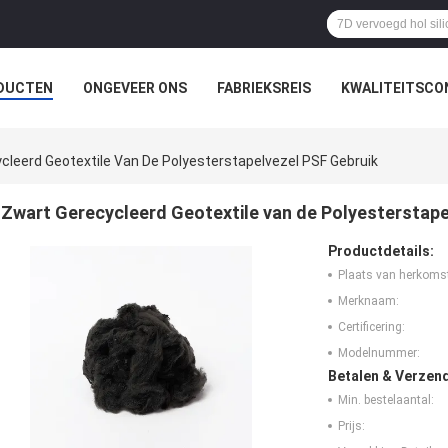
DUCTEN
ONGEVEER ONS
FABRIEKSREIS
KWALITEITSCO
cleerd Geotextile Van De Polyesterstapelvezel PSF Gebruik
Zwart Gerecycleerd Geotextile van de Polyesterstape
Productdetails:
Plaats van herkoms
Merknaam:
Certificering:
Modelnummer:
Betalen & Verzen
Min. bestelaantal:
Prijs: