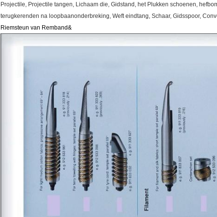
Projectile, Projectile tangen, Lichaam die, Gidstand, het Plukken schoenen, hefbom
terugkerenden na loopbaanonderbreking, Weft eindtang, Schaar, Gidsspoor, Conve
Riemsteun van Remband&