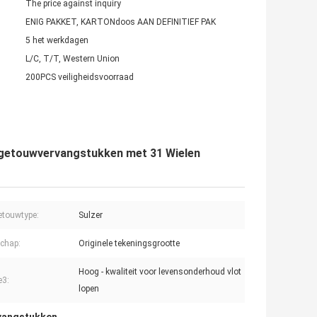
The price against inquiry
ENIG PAKKET, KARTONdoos AAN DEFINITIEF PAK
5 het werkdagen
L/C, T/T, Western Union
200PCS veiligheidsvoorraad
fgetouwvervangstukken met 31 Wielen
touwtype:
Sulzer
chap:
Originele tekeningsgrootte
Hoog - kwaliteit voor levensonderhoud vlot
e3:
lopen