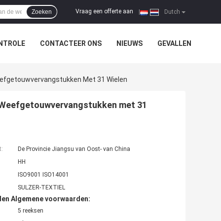
Vraag een offerte aan
Zoeken
|
Dutch
NTROLE
CONTACTEER ONS
NIEUWS
GEVALLEN
eefgetouwvervangstukken Met 31 Wielen
r-Weefgetouwvervangstukken met 31
t:
De Provincie Jiangsu van Oost- van China
HH
ISO9001 ISO14001
SULZER-TEXTIEL
den Algemene voorwaarden:
5 reeksen