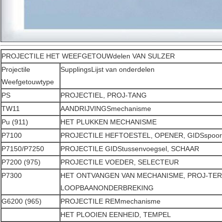
PROJECTILE HET WEEFGETOUWdelen VAN SULZER
Projectile
SupplingsLijst van onderdelen
Weefgetouwtype
PS
PROJECTIEL, PROJ-TANG
TW11
AANDRIJVINGSmechanisme
Pu (911)
HET PLUKKEN MECHANISME
P7100
PROJECTILE HEFTOESTEL, OPENER, GIDSspoor
P7150/P7250
PROJECTILE GIDStussenvoegsel, SCHAAR
P7200 (975)
PROJECTILE VOEDER, SELECTEUR
P7300
HET ONTVANGEN VAN MECHANISME, PROJ-TE
LOOPBAANONDERBREKING
G6200 (965)
PROJECTILE REMmechanisme
HET PLOOIEN EENHEID, TEMPEL