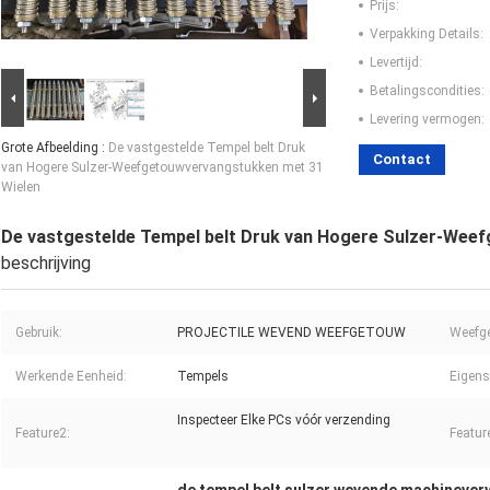
Prijs:
Verpakking Details:
Levertijd:
Betalingscondities:
Levering vermogen:
Grote Afbeelding :
De vastgestelde Tempel belt Druk
Contact
van Hogere Sulzer-Weefgetouwvervangstukken met 31
Wielen
De vastgestelde Tempel belt Druk van Hogere Sulzer-Wee
beschrijving
Gebruik:
PROJECTILE WEVEND WEEFGETOUW
Weefge
Werkende Eenheid:
Tempels
Eigens
Inspecteer Elke PCs vóór verzending
Feature2:
Featur