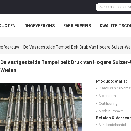
DUCTEN
ONGEVEER ONS
FABRIEKSREIS
KWALITEITSCO
weefgetouw
De Vastgestelde Tempel Belt Druk Van Hogere Sulzer-W
De vastgestelde Tempel belt Druk van Hogere Sulze
Wielen
Productdetails:
Plaats van herkoms
Merknaam:
Certificering:
Modelnummer:
Betalen & Verzen
Min. bestelaantal: