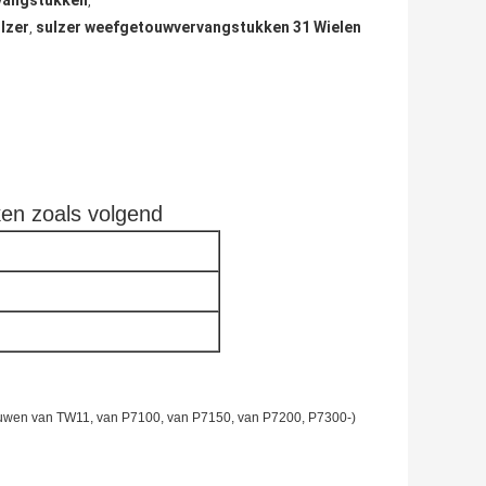
rvangstukken
,
lzer
sulzer weefgetouwvervangstukken 31 Wielen
,
ken zoals volgend
ouwen van TW11, van P7100, van P7150, van P7200, P7300-)