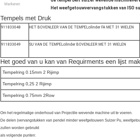
de tempel belt sulzer wevende machineve
Markeren:
Het weefgetouwvervangstukken van ISO su
Tempels met Druk
911833048
HET BOVENLEER VAN DE TEMPELcilinder FA MET 31 WIELEN
911833049
SU VAN DE TEMPELcilinder BOVENLEER MET 31 WIELEN
Het goed van u kan van Requirments een lijst ma
Tempelring 0.15mm 2 Rijimp
Tempelring 0,25 2 Rijimp
Tempelring 0.75mm 2Row
Om het regelmatige onderhoud van Projectile wevende machine uit te voeren.
De delen (vervangstukken van pendel minder weefgetouwen Sulzer Pu, weefget
zullen worden gebruikt
als volgende punten: