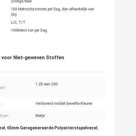
250kgs/bale
100 Metrische tonnen per Dag, dan afhankelijk van
Qty
L/C, T/T
100Metric ton per Dag
 voor Niet-geweven Stoffen
1.2D aan 20D
eid::
::
Verdovend middel Geverfte Kleuren
type::
Nietje
zel
65mm Geregenereerde Polyesterstapelvezel
,
,