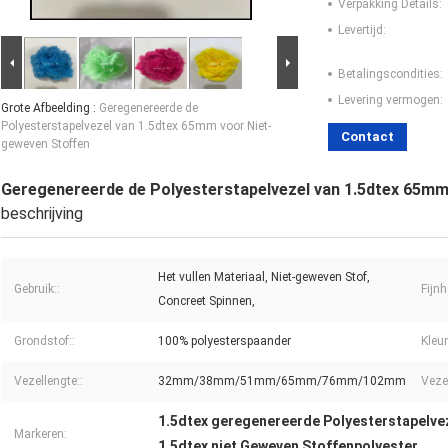
Verpakking Details:
Levertijd:
Betalingscondities:
Levering vermogen:
Grote Afbeelding :
Geregenereerde de
Polyesterstapelvezel van 1.5dtex 65mm voor Niet-
Contact
geweven Stoffen
Geregenereerde de Polyesterstapelvezel van 1.5dtex 65mm
beschrijving
Het vullen Materiaal, Niet-geweven Stof,
Gebruik::
Fijnh
Concreet Spinnen,
Grondstof::
100% polyesterspaander
Kleur
Vezellengte::
32mm/38mm/51mm/65mm/76mm/102mm
Vezel
1.5dtex geregenereerde Polyesterstapelve
Markeren:
1.5dtex niet Geweven Stoffenpolyester