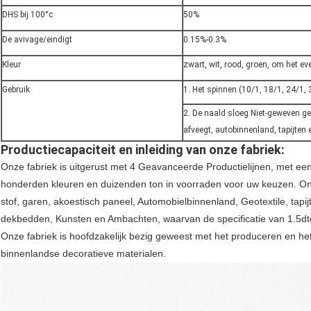
DHS bij 100°c
50%
De avivage/eindigt
0.15%-0.3%
Kleur
zwart, wit, rood, groen, om het e
Gebruik
1. Het spinnen (10/1, 18/1, 24/1, 
2. De naald sloeg Niet-geweven geb
afveegt, autobinnenland, tapijten 
Productiecapaciteit en inleiding van onze fabriek:
Onze fabriek is uitgerust met 4 Geavanceerde Productielijnen, met een
honderden kleuren en duizenden ton in voorraden voor uw keuzen. On
stof, garen, akoestisch paneel, Automobielbinnenland, Geotextile, tapi
dekbedden, Kunsten en Ambachten, waarvan de specificatie van 1.5d
Onze fabriek is hoofdzakelijk bezig geweest met het produceren en het
binnenlandse decoratieve materialen.