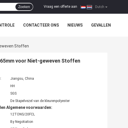
Vraag een offerte aan
Zoeken
|
Dutch
NTROLE
CONTACTEER ONS
NIEUWS
GEVALLEN
Geweven Stoffen
x 65mm voor Niet-geweven Stoffen
t:
Jiangsu, China
HH
SGS
De Stapelvezel van de kleurenpolyester
den Algemene voorwaarden:
12TONS/20FCL
By Negotiation