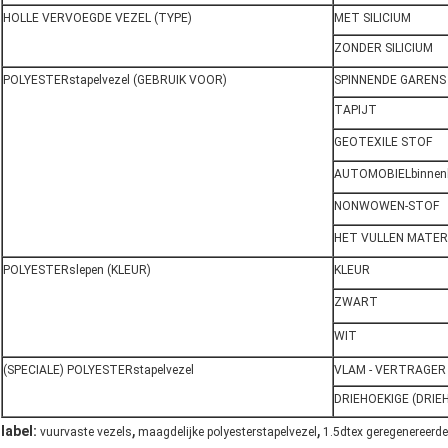
HOLLE VERVOEGDE VEZEL (TYPE)
MET SILICIUM
ZONDER SILICIUM
POLYESTERstapelvezel (GEBRUIK VOOR)
SPINNENDE GARENS
TAPIJT
GEOTEXILE STOF
AUTOMOBIELbinnen
NONWOWEN-STOF
HET VULLEN MATER
POLYESTERslepen (KLEUR)
KLEUR
ZWART
WIT
(SPECIALE) POLYESTERstapelvezel
VLAM - VERTRAGER
DRIEHOEKIGE (DRIE
,
,
label:
vuurvaste vezels
maagdelijke polyesterstapelvezel
1.5dtex geregenereerde