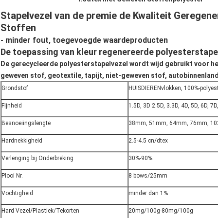
Stapelvezel van de premie de Kwaliteit Geregen
Stoffen
-
minder fout, toegevoegde waardeproducten
De toepassing van kleur regenereerde polyesterstape
De gerecycleerde polyesterstapelvezel wordt wijd gebruikt voor he
geweven stof, geotextile, tapijt, niet-geweven stof, autobinnenland
Grondstof
HUISDIERENvlokken, 100%-polyes
Fijnheid
1.5D, 3D 2.5D, 3.3D, 4D, 5D, 6D, 7
Besnoeiingslengte
38mm, 51mm, 64mm, 76mm, 1
Hardnekkigheid
2.5-4.5 cn/dtex
Verlenging bij Onderbreking
30%-90%
Plooi Nr.
8 bows/25mm
Vochtigheid
minder dan 1%
Hard Vezel/Plastiek/Tekorten
20mg/100g-80mg/100g