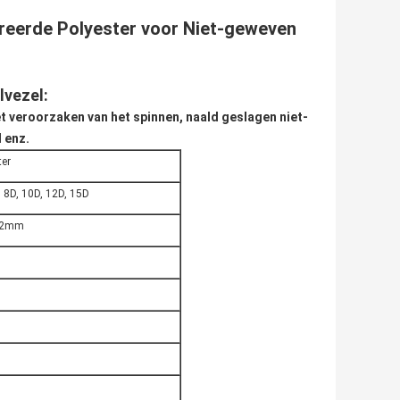
ereerde Polyester voor Niet-geweven
lvezel:
t veroorzaken van het spinnen, naald geslagen niet-
 enz.
ter
D, 8D, 10D, 12D, 15D
02mm