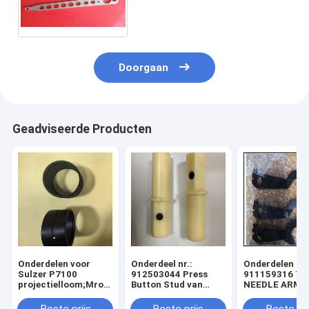
Voederhefboom, 911-819-
122 Wevend
Weefgetouwdelen
Doorgaan
Geadviseerde Producten
Onderdelen voor
Onderdeel nr.:
Onderdelen nr.
Sulzer P7100
912503044 Press
911159316 T
projectielloom;Mro-
Button Stud van
NEEDLE ARM 
benodigdheden voor
Sulzer Projectile
911159319
weeffabriek;Deelnummers
Loom; MRO Supplies
SELVEAGE ROD