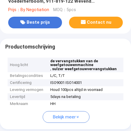
Voederhefboom, 911-819-122 Wevend
Weefgetouwdelen
Prijs：By Negotiation
MOQ：5pcs
Beste prijs
Contact nu
Productomschrijving
de vervangstukken van de
Hoog licht
weefgetouwenmachine
,
sulzer weefgetouwvervangstukken
Betalingscondities
L/C, T/T
Certificering
ISO9001 ISO14001
Levering vermogen
Houd 100pcs altijd in voorraad
Levertijd
5days na betaling
Merknaam
HH
Bekijk meer