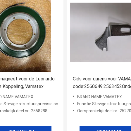
omagneet voor de Leonardo
Gids voor garens voor VAM
e Koppeling, Vamatex
code:2560649;2563452Ond
do Weefgetouw Machine
voor het weven van weefse
D NAME:VAMATEX
BRAND NAME:VAMATEX
eonderdelen, MRO
evige structuur;precisie ontworpen;hoge duurzaamheid
Functie:Stevige structuur;precisie ontworpen;ho
cier uit China
onkelijk deel nr.::2558288
Oorspronkelijk deel nr.::252704