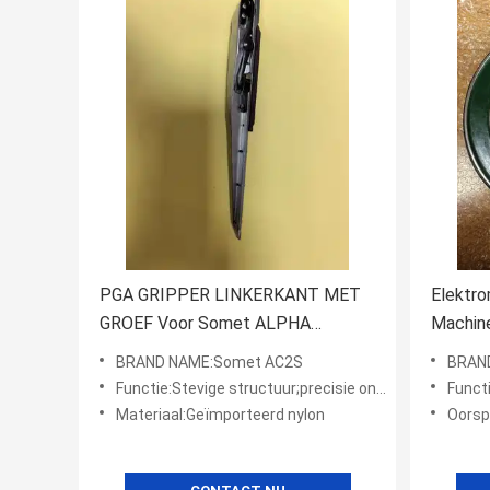
PGA GRIPPER LINKERKANT MET
Elektr
GROEF Voor Somet ALPHA
Machin
Weefmachine Onderdelen
Leonar
BRAND NAME:Somet AC2S
BRAN
Reserv
Functie:Stevige structuur;precisie ontworpen;hoge duurzaamheid
Functie:St
Leveran
Materiaal:Geïmporteerd nylon
Oorspr