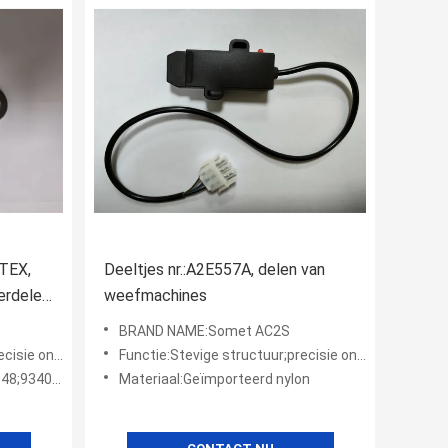
ATEX,
Deeltjes nr.:A2E557A, delen van
erdelen
weefmachines
ls
BRAND NAME:Somet AC2S
ge duurzaamheid
Functie:Stevige structuur;precisie ontworpen;hoge duurzaamheid
8;9340052
Materiaal:Geïmporteerd nylon