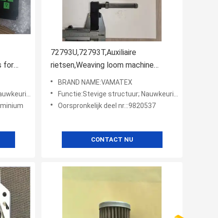
72793U,72793T,Auxiliaire
 for
rietsen,Weaving loom machine
onderdelen
BRAND NAME:VAMATEX
es
ge duurzaamheid
Functie:Stevige structuur; Nauwkeurig ontworpen; Hoge duurzaamheid
uminium
Oorspronkelijk deel nr.::9820537
CONTACT NU