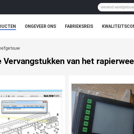
DUCTEN
ONGEVEER ONS
FABRIEKSREIS
KWALITEITSCO
weefgetouw
e Vervangstukken van het rapierwe