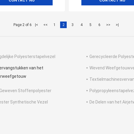
CONTACT NU
CONTACT NU
Page 2 of 6
|<
<<
1
2
3
4
5
6
>>
>|
delijke Polyesterstapelvezel
Gerecycleerde Polyest
ervangstukken van het
Wevend Weefgetouwve
erweefgetouw
Textielmachinesverva
 Geweven Stoffenpolyester
Polypropyleenstapelve
ester Synthetische Vezel
De Delen van het Airj