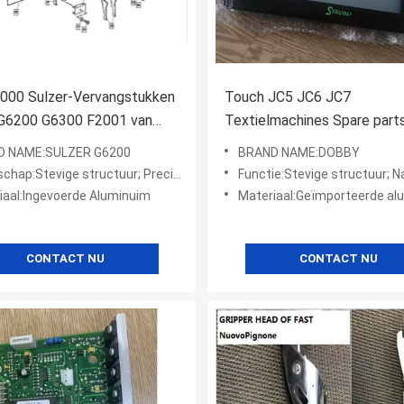
000 Sulzer-Vervangstukken
Touch JC5 JC6 JC7
G6200 G6300 F2001 van
Textielmachines Spare parts
Textielmachines
Staubli
D NAME:SULZER G6200
BRAND NAME:DOBBY
Replacement;Textielmachin
Stevige structuur; Precisie-ontworpen; Hoge duurzaamheid
Functie:Stevige structuur; Nauwkeurig ontworpen; Ho
iaal:Ingevoerde Aluminuim
Materiaal:Geïmporteerde al
CONTACT NU
CONTACT NU