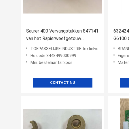
Saurer 400 Vervangstukken 847141
632424
van het Rapierweefgetouw
G6100 
Volledige Verdeler
Rapier 
TOEPASSELIJKE INDUSTRIE:textielvervangstukken
BRAN
Hs code:8448499000999
Eigenschap:
Min. bestelaantal:2pcs
Mater
CONTACT NU