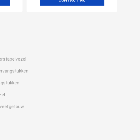
CONTACT NU
erstapelvezel
rvangstukken
ngstukken
zel
etweefgetouw