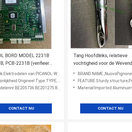
OL BORD MODEL 2231B
Tang Hoofdlinks, relatieve
, PCB-2231B (verifieer
vochtigheid voor de Weven
 weefgetouw serienummer)
Machinedelen van Snelle
Elektrodelen van PICANOL-Weefgetouwdelen
BRAND NAME:,NuovoPignone' Fast 
Weefgetouwnuovopignone
jkheid:Origineel Type TYPE; GEMAAKT IN CHINA TYPE
FEATURE:Sturdy structure;Precision-designed;H
elennr:BE205736 BE201275 BE208064
Material:Imported Aluminui
CONTACT NU
CONTACT NU