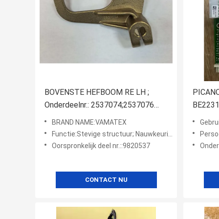
BOVENSTE HEFBOOM RE LH ;
PICAN
Onderdeelnr.: 2537074;2537076
BE2231B
Vamatex Leonardo P1001
met uw
BRAND NAME:VAMATEX
Gebruik:
Weefgetouw Reserveonderdelen
Functie:Stevige structuur; Nauwkeurig ontworpen; Hoge duurzaamheid
Persoonli
Oorspronkelijk deel nr.::9820537
Onderd
CONTACT NU