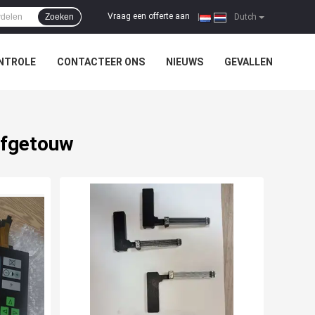
Vraag een offerte aan
Zoeken
|
Dutch
NTROLE
CONTACTEER ONS
NIEUWS
GEVALLEN
efgetouw