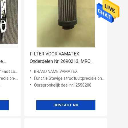
FILTER VOOR VAMATEX
de
Onderdelen Nr: 2690213, MRO
Leverancier uit China voor Weverijen
Loom Type
BRAND NAME:VAMATEX
igh durability
Functie:Stevige structuur;precisie ontworpen;hoge duurzaamheid
m
Oorspronkelijk deel nr.::2558288
CONTACT NU