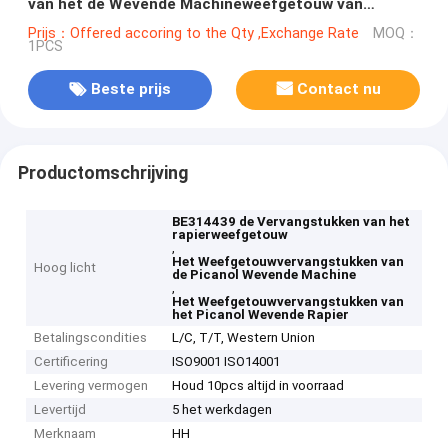
van het de Wevende Machineweefgetouw van
BE314439 Picanol
Prijs：Offered accoring to the Qty ,Exchange Rate
MOQ：
1PCS
Beste prijs
Contact nu
Productomschrijving
BE314439 de Vervangstukken van het
rapierweefgetouw
,
Het Weefgetouwvervangstukken van
Hoog licht
de Picanol Wevende Machine
,
Het Weefgetouwvervangstukken van
het Picanol Wevende Rapier
Betalingscondities
L/C, T/T, Western Union
Certificering
ISO9001 ISO14001
Levering vermogen
Houd 10pcs altijd in voorraad
Levertijd
5 het werkdagen
Merknaam
HH