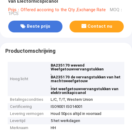
van Electornicspicanol
Prijs：Offered accoring to the Qty ,Exchange Rate
MOQ：
1PCS
Beste prijs
Contact nu
Productomschrijving
BA235170 wevend
Weefgetouwvervangstukken
,
BA235170 de vervangstukken van het
Hoog licht
machtsweefgetouw
,
Het weefgetouwvervangstukken van
elektronikapicanol
Betalingscondities
L/C, T/T, Western Union
Certificering
ISO9001 ISO14001
Levering vermogen
Houd 50pcs altijd in voorraad
Levertijd
5 het werkdagen
Merknaam
HH