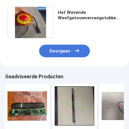
Het Wevende
Weefgetouwvervangstukken
BA235170 van
Electornicspicanol
Doorgaan
Geadviseerde Producten