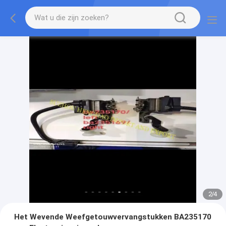
2
/
4
Het Wevende Weefgetouwvervangstukken BA235170