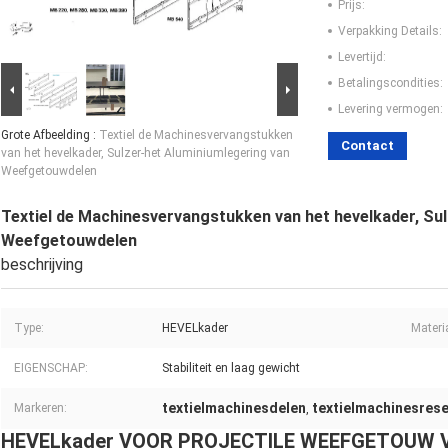
Prijs:
Verpakking Details:
Levertijd:
Betalingscondities:
Levering vermogen:
Grote Afbeelding :
Textiel de Machinesvervangstukken
Contact
van het hevelkader, Sulzer-het Aluminiumlegering van
Weefgetouwdelen
Textiel de Machinesvervangstukken van het hevelkader, Su
Weefgetouwdelen
beschrijving
Type:
HEVELkader
Materi
EIGENSCHAP:
Stabiliteit en laag gewicht
textielmachinesdelen
textielmachinesres
Markeren:
,
HEVELkader VOOR PROJECTILE WEEFGETOUW 