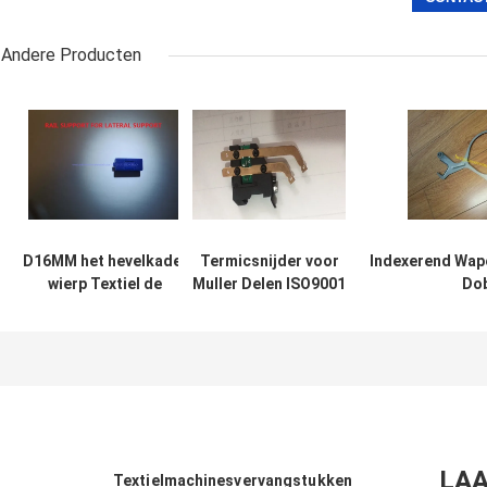
Andere Producten
D16MM het hevelkader
Termicsnijder voor
Indexerend Wape
wierp Textiel de
Muller Delen ISO9001
Do
Machinesvervangstukken
van het
Textielmachine
912-908-221 van
Jacquardweefgetouw
H221
Vormingsdelen af
LAA
Textielmachinesvervangstukken