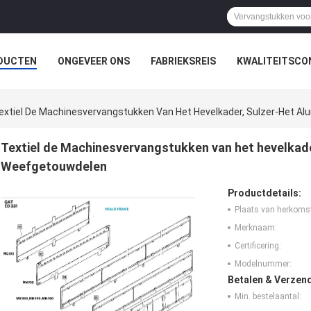
DUCTEN
ONGEVEER ONS
FABRIEKSREIS
KWALITEITSCO
extiel De Machinesvervangstukken Van Het Hevelkader, Sulzer-Het A
Textiel de Machinesvervangstukken van het hevelkade
Weefgetouwdelen
Productdetails:
Plaats van herkoms
Merknaam:
Certificering:
Modelnummer:
Betalen & Verzen
Min. bestelaantal: