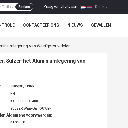
Vraag een offerte aan
Zoeken
|
Dutch
NTROLE
CONTACTEER ONS
NIEUWS
GEVALLEN
luminiumlegering Van Weefgetouwdelen
r, Sulzer-het Aluminiumlegering van
t:
Jiangsu, China
HH
ISO9001 ISO14001
SULZER-WEEFGETOUWEN
den Algemene voorwaarden:
5 reeksen