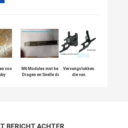
n voor Staubli-
M6 Modules met het
Vervangstukken
bby
Dragen en Snelle de
die van
svervangstukken
Machinevervangstukken
Sulzerp7200
45102
van
voltooien de
Schakelaarsweefgetouwen
Textielmachines
voor Jacquard
Blad P7200
centreren
917750497
T BERICHT ACHTER