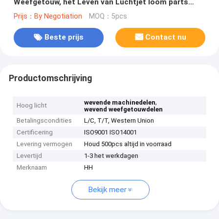
Weefgetouw, het Leven van Luchtjet loom parts
long service
Prijs：By Negotiation
MOQ：5pcs
Beste prijs
Contact nu
Productomschrijving
,
wevende machinedelen
Hoog licht
wevend weefgetouwdelen
Betalingscondities
L/C, T/T, Western Union
Certificering
ISO9001 ISO14001
Levering vermogen
Houd 500pcs altijd in voorraad
Levertijd
1-3 het werkdagen
Merknaam
HH
Bekijk meer