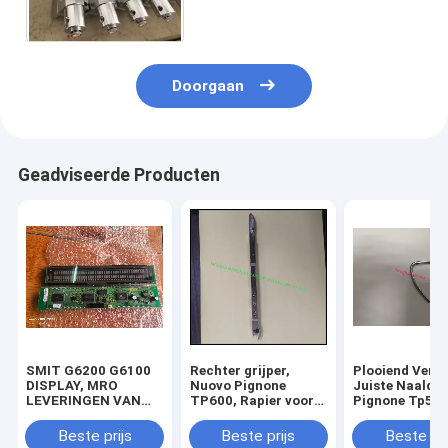
Luchtjet loom parts long
service
Doorgaan
Geadviseerde Producten
SMIT G6200 G6100
Rechter grijper,
Plooiend Verla
DISPLAY, MRO
Nuovo Pignone
Juiste Naald,
LEVERINGEN VAN
TP600, Rapier voor
Pignone Tp500
WEVINGSTUINEN uit
het weven Jacquard
Rapier voor he
China
Loom Machine
Weven van de
Beste prijs
Beste prijs
Beste pri
Parts,MRO
Machinedelen 