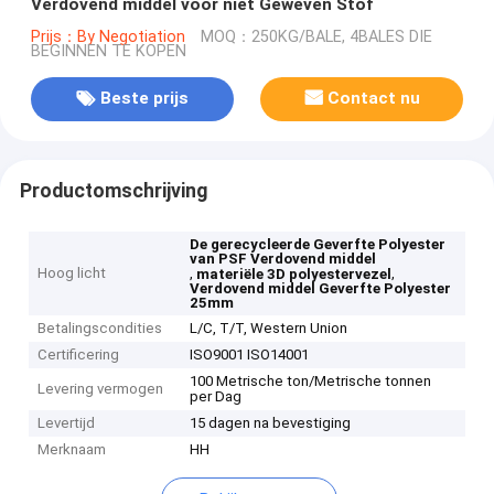
Verdovend middel voor niet Geweven Stof
Prijs：By Negotiation
MOQ：250KG/BALE, 4BALES DIE
BEGINNEN TE KOPEN
Beste prijs
Contact nu
Productomschrijving
De gerecycleerde Geverfte Polyester
van PSF Verdovend middel
Hoog licht
,
,
materiële 3D polyestervezel
Verdovend middel Geverfte Polyester
25mm
Betalingscondities
L/C, T/T, Western Union
Certificering
ISO9001 ISO14001
100 Metrische ton/Metrische tonnen
Levering vermogen
per Dag
Levertijd
15 dagen na bevestiging
Merknaam
HH