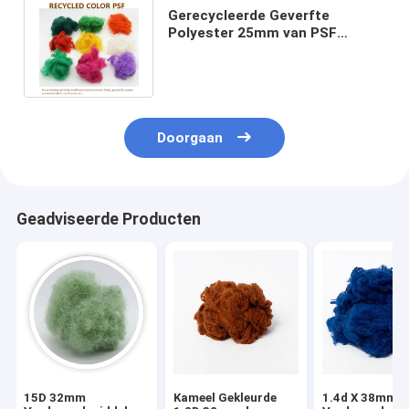
Gerecycleerde Geverfte
Polyester 25mm van PSF
Verdovend middel voor niet
Geweven Stof
Doorgaan
Geadviseerde Producten
15D 32mm
Kameel Gekleurde
1.4d X 38mm