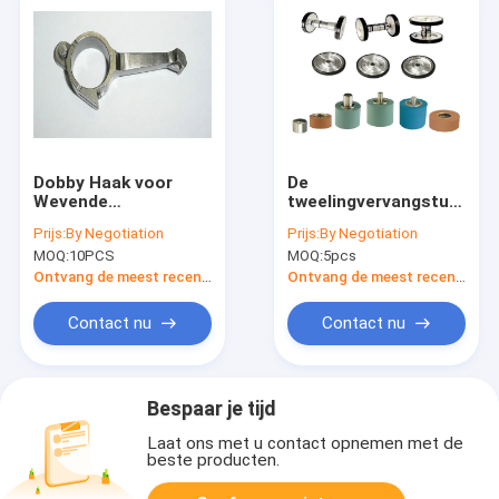
Dobby Haak voor
De
Wevende
tweelingvervangstukken
Machinevervangstuk
Rieter R20 van Schijf
Prijs:
By Negotiation
Prijs:
By Negotiation
voor Onderhoud
Textiel Spinnende
MOQ:
10PCS
MOQ:
5pcs
Machines
Ontvang de meest recente Prijs
Ontvang de meest recente Prijs
Contact nu
Contact nu
Bespaar je tijd
Laat ons met u contact opnemen met de
beste producten.