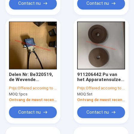
Contact nu
Contact nu
Delen Nr: Be320519,
911206442 Pu van
de Wevende
het Apparatensulzer
Machinesvervangstukken
van de
Prijs:
Offered accoring to the Qty ,Exchange Rate
Prijs:
Offered accoring to the Qty
van Picanol
aandrijvingsschijf
MOQ:
1pcs
MOQ:
5st
Ontdoende van
Textielmachinevervangst
Ontvang de meest recente Prijs
Ontvang de meest recente Prijs
Contact nu
Contact nu