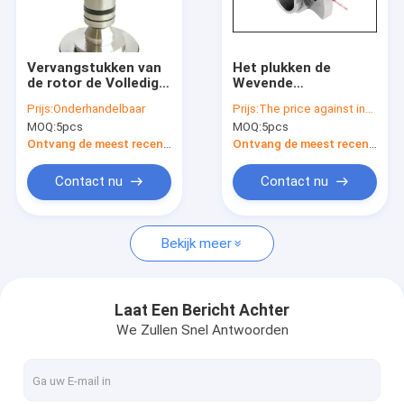
Fabrieksreis
Kwaliteitscontrole
Vervangstukken van
Het plukken de
de rotor de Volledige
Wevende
Contacteer ons
Textiel Wevende
Machinevervangstukken
Prijs:
Onderhandelbaar
Prijs:
The price against inquiry
Machine met Lager
TW11 Pu P7100
MOQ:
5pcs
MOQ:
5pcs
voor Schlafhorst
P7150 P7200 van
Nieuws
Nokkensulzer
Ontvang de meest recente Prijs
Ontvang de meest recente Prijs
Gevallen
Contact nu
Contact nu
Bekijk meer
Polyesterstapelvezel
Maagdelijke Polyesterstapelvezel
Laat Een Bericht Achter
We Zullen Snel Antwoorden
Gerecycleerde Polyesterstapelvezel
De Vervangstukken van het Sulzerweefgetouw