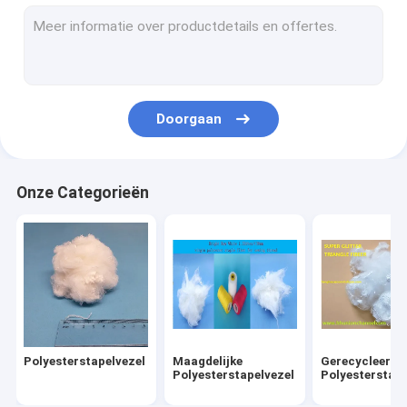
De Vervangstukken van het rapierweefgetouw
Wevend Weefgetouwvervangstukken
Textielmachinesvervangstukken
Doorgaan
Vlam - vertragerspolyester
Niet Geweven Stoffenpolyester
Onze Categorieën
Polypropyleenstapelvezel
Verdovend middel Geverfte Polyester
Polyester Synthetische Vezel
De Delen van het Airjetweefgetouw
Polyesterstapelvezel
Maagdelijke
Gerecycleerde
Open Beëindigen die Vervangstukken spinnen
Polyesterstapelvezel
Polyesterstape