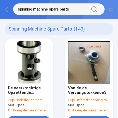
Spinning Machine Spare Parts
(140)
De veerkrachtige
Van de de
Opzettende
Vervangstukkenbe31013
Vervangstukken van
Rand Be315845 van
Prijs:
Onderhandelbaar
Prijs:
Offered accoring to the Qty ,Exchange Rate
de Reeks
Picanol Wevende
MOQ:
5pcs
MOQ:
1pcs
Spinmachine voor
Machines de
Saurer Autocoro
Oliepomp
Ontvang de meest recente Prijs
Ontvang de meest recente Prijs