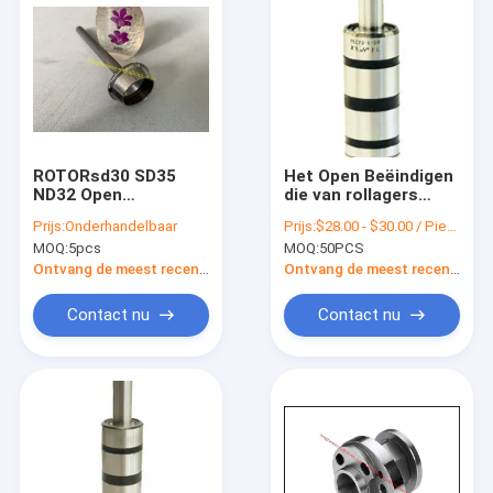
ROTORsd30 SD35
Het Open Beëindigen
ND32 Open
die van rollagers
Beëindigen die
Vervangstukkentype
Prijs:
Onderhandelbaar
Prijs:
$28.00 - $30.00 / Pieces |
Vervangstukken
de Veerkrachtige
MOQ:
5pcs
MOQ:
50PCS
ISO9001 spinnen
Steunen van D
spinnen
Ontvang de meest recente Prijs
Ontvang de meest recente Prijs
Contact nu
Contact nu
Huis
Producten
Ongeveer ons