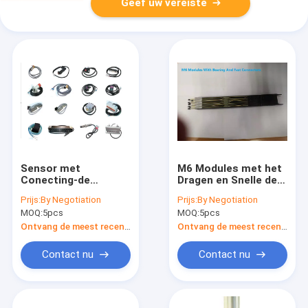
Geef uw vereiste
Sensor met
M6 Modules met het
Conecting-de
Dragen en Snelle de
Vervangstukkenpfr
Machinevervangstukken
Prijs:
By Negotiation
Prijs:
By Negotiation
Sensor van de Kabel
van
MOQ:
5pcs
MOQ:
5pcs
Wevende Machine
Schakelaarsweefgetouw
voor Jacquard
Ontvang de meest recente Prijs
Ontvang de meest recente Prijs
Contact nu
Contact nu